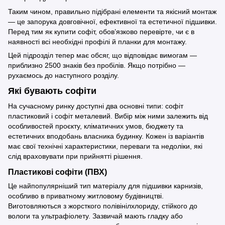
Таким чином, правильно підібрані елементи та якісний монтаж
— це запорука довговічної, ефективної та естетичної підшивки.
Перед тим як купити софіт, обов’язково перевірте, чи є в
наявності всі необхідні профілі й планки для монтажу.
Цей підрозділ тепер має обсяг, що відповідає вимогам —
приблизно 2500 знаків без пробілів. Якщо потрібно —
рухаємось до наступного розділу.
Які бувають софіти
На сучасному ринку доступні два основні типи: софіт
пластиковий і софіт металевий. Вибір між ними залежить від
особливостей проєкту, кліматичних умов, бюджету та
естетичних вподобань власника будинку. Кожен із варіантів
має свої технічні характеристики, переваги та недоліки, які
слід враховувати при прийнятті рішення.
Пластикові софіти (ПВХ)
Це найпопулярніший тип матеріалу для підшивки карнизів,
особливо в приватному житловому будівництві.
Виготовляються з жорсткого полівінілхлориду, стійкого до
вологи та ультрафіолету. Зазвичай мають гладку або