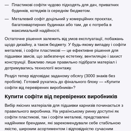
Пластикові софіти чудово підходять для дач, приватних
будинків, котеджів із середнім бюджетом.
Металевий софіт доцільний у комерційних проєктах,
багатоквартирних будинках або там, де є потреба в
максимальній надійності.
Остаточне рішення залежить від умов експлуатації, побажань
щодо дизайну, а також бюджету. У будь-якому випадку і софіти
металеві, і софіти пластикові — це ефективне рішення для
підшивки звисів, що забезпечує естетику, вентиляцію і захист
конструкції. Важливо лише правильно підібрати матеріал і
дотримуватись технології монтажу.
Розділ тепер відповідає заданому обсягу (3000 знаків без
пробілів). Готовий рухатись до фінального блоку — «Купити
софіти від перевірених виробників»?
Купити софіти від перевірених виробників
Вибір якісних матеріалів для підшивки карнизів починається з
правильного виробника. На українському ринку доступні як
софіти пластикові, так і софіти металеві, представлені
надійними брендами, які зарекомендували себе стабільною
якістю, широким асортиментом і відповідністю сучасним