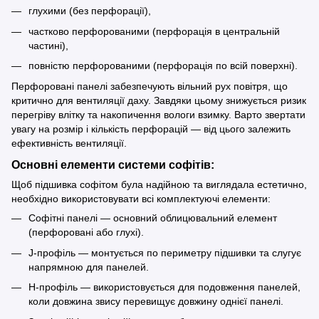
глухими (без перфорації),
частково перфорованими (перфорація в центральній
частині),
повністю перфорованими (перфорація по всій поверхні).
Перфоровані панелі забезпечують вільний рух повітря, що
критично для вентиляції даху. Завдяки цьому знижується ризик
перегріву влітку та накопичення вологи взимку. Варто звертати
увагу на розмір і кількість перфорацій — від цього залежить
ефективність вентиляції.
Основні елементи системи софітів:
Щоб підшивка софітом була надійною та виглядала естетично,
необхідно використовувати всі комплектуючі елементи:
Софітні панелі — основний облицювальний елемент
(перфоровані або глухі).
J-профіль — монтується по периметру підшивки та слугує
напрямною для панелей.
H-профіль — використовується для подовження панелей,
коли довжина звису перевищує довжину однієї панелі.