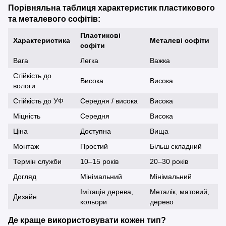
Порівняльна таблиця характеристик пластикового
та металевого софітів:
Пластикові
Характеристика
Металеві софіти
софіти
Вага
Легка
Важка
Стійкість до
Висока
Висока
вологи
Стійкість до УФ
Середня / висока
Висока
Міцність
Середня
Висока
Ціна
Доступна
Вища
Монтаж
Простий
Більш складний
Термін служби
10–15 років
20–30 років
Догляд
Мінімальний
Мінімальний
Імітація дерева,
Металік, матовий,
Дизайн
кольори
дерево
Де краще використовувати кожен тип?