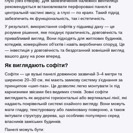
глухі (без отворів). Для забезпечення належної вентиляції
рекомендується встановлювати перфоровані панелі в
центральній частині звису, а глухі — по краях. Такий підхід
забезпечить як функціональність, так і естетичність.
У результаті, використання софітів у підшивці даху — це
розумне рішення, яке поєднує практичність, довговічність та
привабливий вигляд. Вони підходять для житлових будинків,
котеджів, комерційних об'єктів і навіть виробничих споруд. Це
— інвестиція у довговічність та бездоганний зовнішній вигляд
вашого даху на роки вперед.
Як виглядають софіти?
Софіти — це вузькі панелі довжиною зазвичай 3–4 метри та
шириною 20–30 см, які мають замкову систему з’єднання за
принципом «шип-паз». Це дозволяє легко монтувати їх під
карнизними звісами без видимих стиків. Зовні софіти
виглядають як акуратні горизонтальні або вертикальні лінії, які
надають покрівельній системі охайного вигляду. Вони можуть
мати гладку, текстуровану або ламіновану поверхню, а також
імітувати структуру дерева, що особливо популярно серед
власників заміських будинків.
Панелі можуть бути: