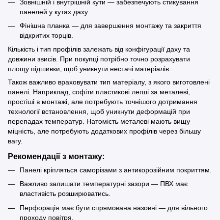
Зовнішній і внутрішній кути — забезпечують стикування
панелей у кутах даху.
Фінішна планка — для завершення монтажу та закриття
відкритих торців.
Кількість і тип профілів залежать від конфігурації даху та
довжини звисів. При покупці потрібно точно розрахувати
площу підшивки, щоб уникнути нестачі матеріалів.
Також важливо враховувати тип матеріалу, з якого виготовлені
панелі. Наприклад, софіти пластикові легші за металеві,
простіші в монтажі, але потребують точнішого дотримання
технології встановлення, щоб уникнути деформацій при
перепадах температур. Натомість металеві мають вищу
міцність, але потребують додаткових профілів через більшу
вагу.
Рекомендації з монтажу:
Панелі кріпляться саморізами з антикорозійним покриттям.
Важливо залишати температурні зазори — ПВХ має
властивість розширюватись.
Перфорація має бути спрямована назовні — для вільного
проходу повітря.