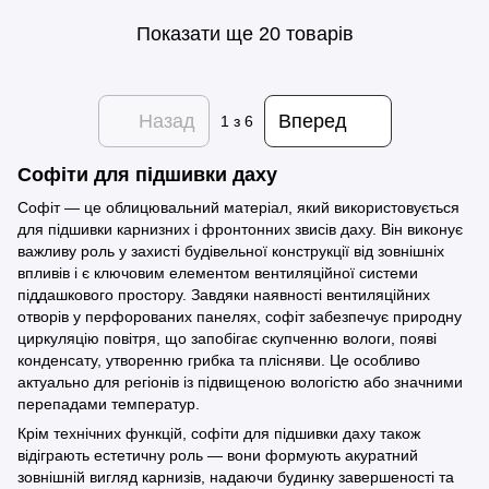
Показати ще 20 товарів
Назад
Вперед
1
з 6
Софіти для підшивки даху
Софіт — це облицювальний матеріал, який використовується
для підшивки карнизних і фронтонних звисів даху. Він виконує
важливу роль у захисті будівельної конструкції від зовнішніх
впливів і є ключовим елементом вентиляційної системи
піддашкового простору. Завдяки наявності вентиляційних
отворів у перфорованих панелях, софіт забезпечує природну
циркуляцію повітря, що запобігає скупченню вологи, появі
конденсату, утворенню грибка та плісняви. Це особливо
актуально для регіонів із підвищеною вологістю або значними
перепадами температур.
Крім технічних функцій, софіти для підшивки даху також
відіграють естетичну роль — вони формують акуратний
зовнішній вигляд карнизів, надаючи будинку завершеності та