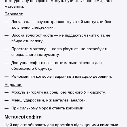
текстуровану поверхню, можуть бути як глянцевими, так і
матовими.
Переваги:
Легка вага — зручно транспортувати й монтувати без
залучення спецтехніки.
Висока вологостійкість — не піддаються гниттю та не
вбирають вологу.
Простота монтажу — легко ріжуться, не потребують
спеціального інструменту.
Доступна софіт ціна — оптимальне рішення для
обмеженого бюджету.
Різноманіття кольорів і варіантів з імітацією деревини.
Недоліки:
Можуть вигоряти на сонці без якісного УФ-захисту.
Менш ударостійкі, ніж металеві аналоги.
При сильному морозі стають крихкими.
Металеві софіти
Цей варіант обирають для проєктів з підвищеними вимогами