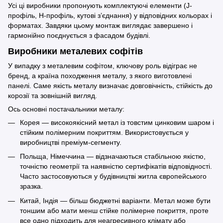
Усі ці виробники пропонують комплектуючі елементи (J-
профіль, H-профіль, кутові з’єднання) у відповідних кольорах і
форматах. Завдяки цьому монтаж виглядає завершено і
гармонійно поєднується з фасадом будівлі.
Виробники металевих софітів
У випадку з металевим софітом, ключову роль відіграє не
бренд, а країна походження металу, з якого виготовлені
панелі. Саме якість металу визначає довговічність, стійкість до
корозії та зовнішній вигляд.
Ось основні постачальники металу:
Корея — високоякісний метал із товстим цинковим шаром і
стійким полімерним покриттям. Використовується у
виробництві преміум-сегменту.
Польща, Німеччина — відзначаються стабільною якістю,
точністю геометрії та наявністю сертифікатів відповідності.
Часто застосовуються у будівництві житла європейського
зразка.
Китай, Індія — більш бюджетні варіанти. Метал може бути
тоншим або мати менш стійке полімерне покриття, проте
все одно підходить для неагресивного клімату або