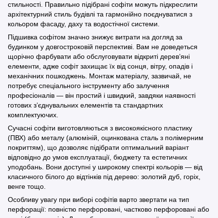
стильності. Правильно підібрані софіти можуть підкреслити
архітектурний стиль будівлі та гармонійно поєднуватися з
кольором фасаду, даху та водостічної системи.
Підшивка софітом значно знижує витрати на догляд за
будинком у довгостроковій перспективі. Вам не доведеться
щорічно фарбувати або обслуговувати відкриті дерев’яні
елементи, адже софіт захищає їх від сонця, вітру, опадів і
механічних пошкоджень. Монтаж матеріалу, зазвичай, не
потребує спеціального інструменту або залучення
професіоналів — він простий і швидкий, завдяки наявності
готових з’єднувальних елементів та стандартних
комплектуючих.
Сучасні софіти виготовляються з високоякісного пластику
(ПВХ) або металу (алюміній, оцинкована сталь з полімерним
покриттям), що дозволяє підібрати оптимальний варіант
відповідно до умов експлуатації, бюджету та естетичних
уподобань. Вони доступні у широкому спектрі кольорів — від
класичного білого до відтінків під дерево: золотий дуб, горіх,
венге тощо.
Особливу увагу при виборі софітів варто звертати на тип
перфорації: повністю перфоровані, частково перфоровані або