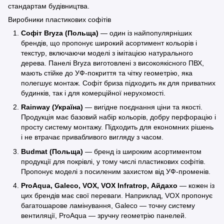
стандартам будівництва.
Виробники пластикових софітів
Софіт Bryza (Польща)
— один із найпопулярніших
брендів, що пропонує широкий асортимент кольорів і
текстур, включаючи моделі з імітацією натурального
дерева. Панелі Bryza виготовлені з високоякісного ПВХ,
мають стійке до УФ-покриття та чітку геометрію, яка
полегшує монтаж. Софіт бриза підходить як для приватних
будинків, так і для комерційної нерухомості.
Rainway (Україна)
— вигідне поєднання ціни та якості.
Продукція має базовий набір кольорів, добру перфорацію і
просту систему монтажу. Підходить для економних рішень
і не втрачає привабливого вигляду з часом.
Budmat (Польща)
— бренд із широким асортиментом
продукції для покрівлі, у тому числі пластикових софітів.
Пропонує моделі з посиленим захистом від УФ-променів.
ProAqua, Galeco, VOX, VOX Infratrop, Айдахо
— кожен із
цих брендів має свої переваги. Наприклад, VOX пропонує
багатошарове ламінування, Galeco — точну систему
вентиляції, ProAqua — зручну геометрію панелей.