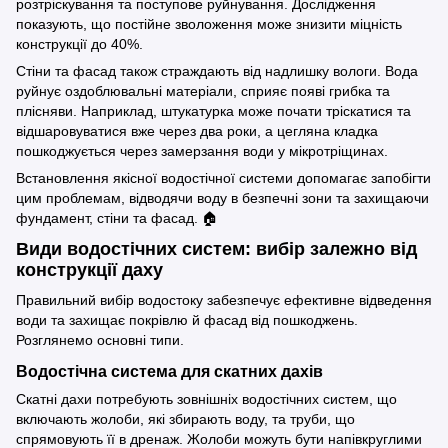
розтріскування та поступове руйнування. Дослідження
показують, що постійне зволоження може знизити міцність
конструкції до 40%.
Стіни та фасад також страждають від надлишку вологи. Вода
руйнує оздоблювальні матеріали, сприяє появі грибка та
плісняви. Наприклад, штукатурка може почати тріскатися та
відшаровуватися вже через два роки, а цегляна кладка
пошкоджується через замерзання води у мікротріщинах.
Встановлення якісної водостічної системи допомагає запобігти
цим проблемам, відводячи воду в безпечні зони та захищаючи
фундамент, стіни та фасад. 🏠
Види водостічних систем: вибір залежно від
конструкції даху
Правильний вибір водостоку забезпечує ефективне відведення
води та захищає покрівлю й фасад від пошкоджень.
Розглянемо основні типи.
Водостічна система для скатних дахів
Скатні дахи потребують зовнішніх водостічних систем, що
включають жолоби, які збирають воду, та труби, що
спрямовують її в дренаж. Жолоби можуть бути напівкруглими