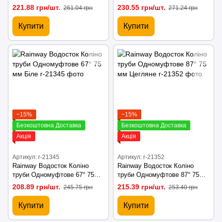
Червоне
Коричневе
221.88 грн/шт.
230.55 грн/шт.
261.04 грн
271.24 грн
Купити
Купити
−15%
−15%
Безкоштовна Доставка
Безкоштовна Доставка
Акція
Акція
Артикул: r-21345
Артикул: r-21352
Rainway Водосток Коліно
Rainway Водосток Коліно
труби Одномуфтове 67° 75
труби Одномуфтове 87° 75
мм Біле
мм Цегляне
208.89 грн/шт.
215.39 грн/шт.
245.75 грн
253.40 грн
Купити
Купити