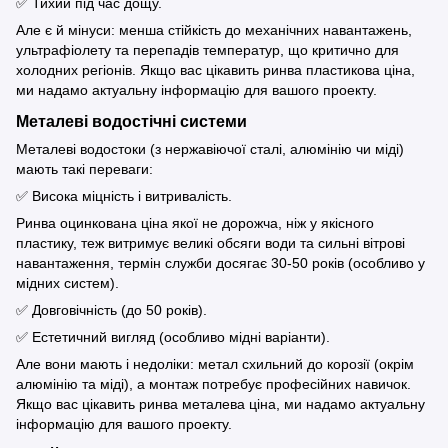
✅ Тихий під час дощу.
Але є й мінуси: менша стійкість до механічних навантажень,
ультрафіолету та перепадів температур, що критично для
холодних регіонів. Якщо вас цікавить ринва пластикова ціна,
ми надамо актуальну інформацію для вашого проекту.
Металеві водостічні системи
Металеві водостоки (з нержавіючої сталі, алюмінію чи міді)
мають такі переваги:
✅ Висока міцність і витривалість.
Ринва оцинкована ціна якої не дорожча, ніж у якісного
пластику, теж витримує великі обсяги води та сильні вітрові
навантаження, термін служби досягає 30-50 років (особливо у
мідних систем).
✅ Довговічність (до 50 років).
✅ Естетичний вигляд (особливо мідні варіанти).
Але вони мають і недоліки: метал схильний до корозії (окрім
алюмінію та міді), а монтаж потребує професійних навичок.
Якщо вас цікавить ринва металева ціна, ми надамо актуальну
інформацію для вашого проекту.