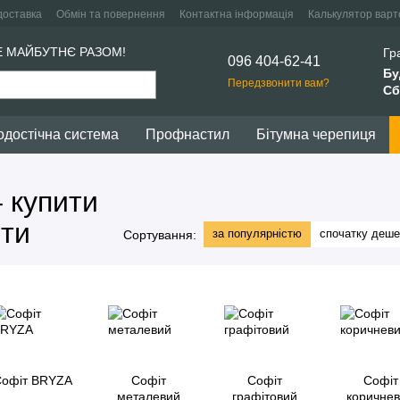
доставка
Обмін та повернення
Контактна інформація
Калькулятор варто
Е МАЙБУТНЄ РАЗОМ!
Гр
096 404-62-41
Бу
Передзвонити вам?
Сб
одостічна система
Профнастил
Бітумна черепиця
 купити
іти
за популярністю
спочатку деш
Сортування:
офіт BRYZA
Софіт
Софіт
Софіт
металевий
графітовий
коричне