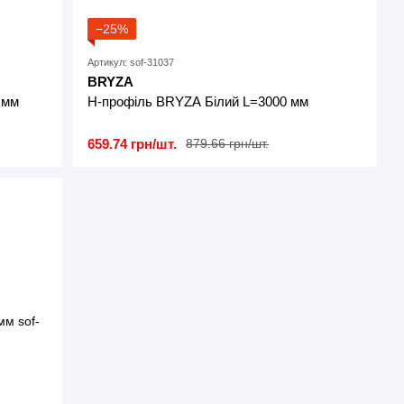
−25%
Артикул: sof-31037
BRYZA
 мм
H-профіль BRYZA Білий L=3000 мм
659.74 грн/шт.
879.66 грн/шт.