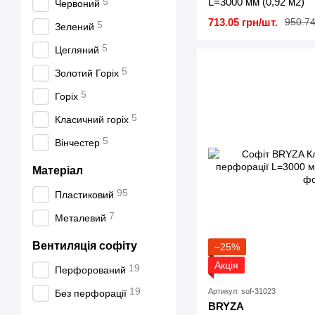
L=3000 мм (0,92 м2)
5
Червоний
713.05 грн/шт.
950.74
5
Зелений
5
Цегляний
5
Золотий Горіх
5
Горіх
5
Класичний горіх
5
Вінчестер
Матеріал
95
Пластиковий
7
Металевий
Вентиляція софіту
−25%
Акція
19
Перфорований
19
Артикул: sof-31023
Без перфорації
BRYZA