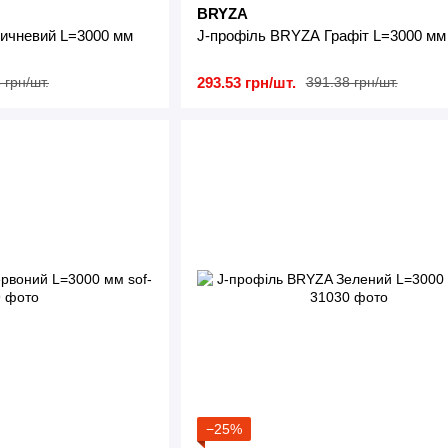
BRYZA
ичневий L=3000 мм
J-профіль BRYZA Графіт L=3000 мм
293.53 грн/шт.
 грн/шт.
391.38 грн/шт.
−25%