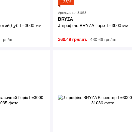
−25%
Артикул: sof-31033
BRYZA
отий Дуб L=3000 мм
J-профіль BRYZA Горіх L=3000 мм
360.49 грн/шт.
 грн/шт.
480.66 грн/шт.