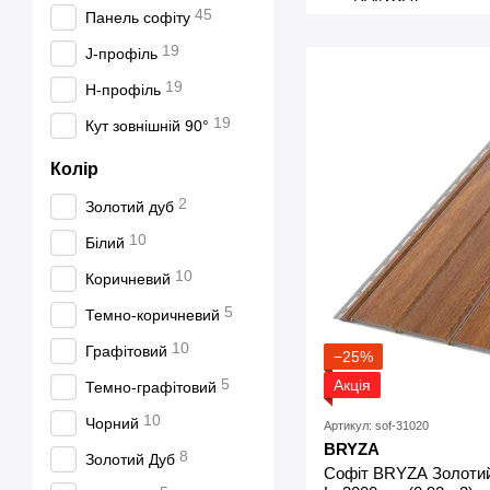
45
Панель софіту
19
J-профіль
19
H-профіль
19
Кут зовнішній 90°
Колір
2
Золотий дуб
10
Білий
10
Коричневий
5
Темно-коричневий
10
Графітовий
−25%
5
Акція
Темно-графітовий
10
Чорний
Артикул: sof-31020
BRYZA
8
Золотий Дуб
Софіт BRYZA Золотий