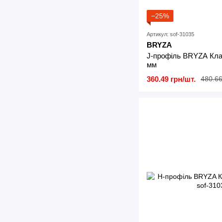
−25%
Артикул: sof-31035
BRYZA
J-профіль BRYZA Кла
мм
360.49 грн/шт.
480.66