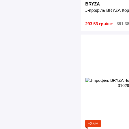
BRYZA
J-профіль BRYZA Кор
293.53 грн/шт.
391.38
−25%