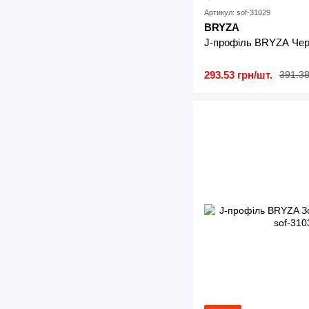
Артикул: sof-31029
BRYZA
J-профіль BRYZA Чер
293.53 грн/шт.
391.38