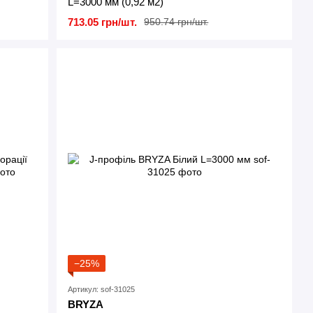
L=3000 мм (0,92 м2)
713.05 грн/шт.
950.74 грн/шт.
−25%
Артикул: sof-31025
BRYZA