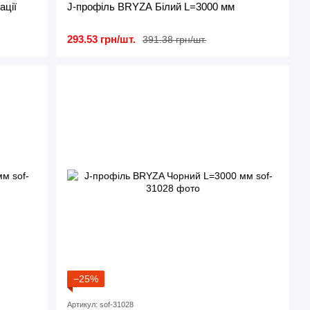
ації
J-профіль BRYZA Білий L=3000 мм
293.53 грн/шт.
391.38 грн/шт.
−25%
Артикул: sof-31028