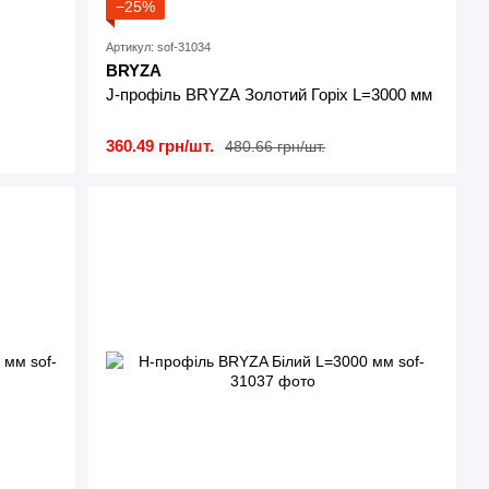
−25%
Артикул: sof-31034
BRYZA
J-профіль BRYZA Золотий Горіх L=3000 мм
360.49 грн/шт.
480.66 грн/шт.