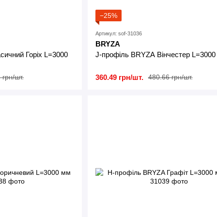
−25%
Артикул: sof-31036
BRYZA
сичний Горіх L=3000
J-профіль BRYZA Вінчестер L=3000
360.49 грн/шт.
 грн/шт.
480.66 грн/шт.