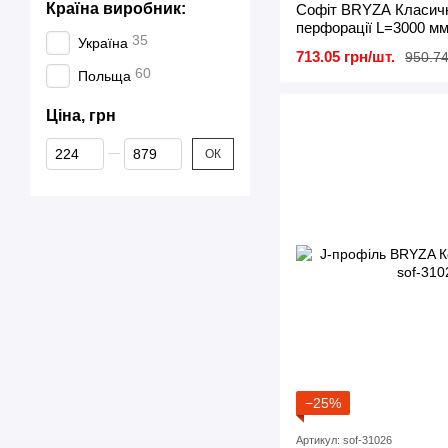
Країна виробник:
Софіт BRYZA Класичн
перфорації L=3000 мм 
35
Україна
713.05 грн/шт.
950.74
60
Польща
Ціна, грн
Від Ціна, грн
До Ціна, грн
ОК
−25%
Артикул: sof-31026