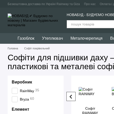
Перейти до основного контенту
Безкоштовна доставка по Україні Rainway та Giza
Про нас
Оплата і 
Політика конфіденційності
Угода користувача
НОВАБУД - БУДУЄМО НОВ
Газоблок
Утеплювач
Металочерепиця
В
Головна
Софіт покрівельний
Софіти для підшивки даху –
пластикові та металеві соф
Виробник
35
RainWay
60
Bryza
Софіт
С
Елемент
RAINWAY