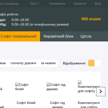
Порівняння
Укр
Рус
Бажання
Вхід
сті газоблоку
афік роботи:
Мій кошик
дні:
9:00–18:00
/Нд:
9:00–18:00 (в телефонному режимі)
Софіт покрівельний
Керамічний блок
Цегла
Відображення:
евше
спочатку дорожчі
за назвою
Софіт білий
Софіт під
Комплектуючі
вий
дерево
для софіту