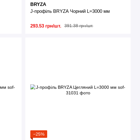
BRYZA
J-профіль BRYZA Чорний L=3000 мм
293.53 грн/шт.
391.38 грн/шт.
−25%