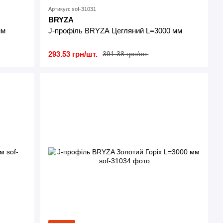
Артикул: sof-31031
BRYZA
мм
J-профіль BRYZA Цегляний L=3000 мм
293.53 грн/шт.
391.38 грн/шт.