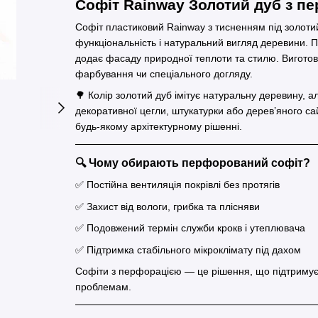
Софіт Rainway Золотий дуб з пе
Софіт пластиковий Rainway з тисненням під золоти
функціональність і натуральний вигляд деревини. 
додає фасаду природної теплоти та стилю. Виготовле
фарбування чи спеціального догляду.
🌳 Колір золотий дуб імітує натуральну деревину, а
декоративної цегли, штукатурки або дерев’яного са
будь-якому архітектурному рішенні.
🔍 Чому обирають перфорований софіт?
✅ Постійна вентиляція покрівлі без протягів
✅ Захист від вологи, грибка та плісняви
✅ Подовжений термін служби крокв і утеплювача
✅ Підтримка стабільного мікроклімату під дахом
Софіти з перфорацією — це рішення, що підтримує 
проблемам.