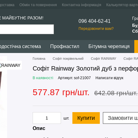
доставка
Обмін та повернення
Контактна інформація
Калькулятор варто
Е МАЙБУТНЄ РАЗОМ!
Гр
096 404-62-41
Бу
Передзвонити вам?
Сб
одостічна система
Профнастил
Бітумна черепиця
Головна
Софіт покрівельний
Софіт RAINWAY
Софіт R
Софіт Rainway Золотий дуб з перфор
В наявності
Артикул: sof-21007
Написати відгук
577.87 грн/шт.
642.08 грн/шт.
Купити
Замовити 
шт.
Опис