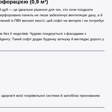
рфорацією (0,9 м²)
й дуб — це ідеальне рішення для тих, хто хоче поєднати
Перфорована панель не лише забезпечує вентиляцію даху, а й
ний із ПВХ високої якості, цей софіт не вигоряє і не потребує
ле без її недоліків. Чудово поєднується з фасадами з
йдингу. Такий софіт додає будинку затишку й виглядає дорого у
здоров’я всієї покрівельної системи й запобігає прихованим