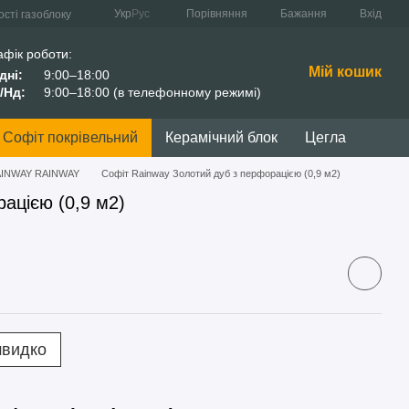
Порівняння
Укр
Рус
Бажання
Вхід
сті газоблоку
афік роботи:
Мій кошик
дні:
9:00–18:00
/Нд:
9:00–18:00 (в телефонному режимі)
Софіт покрівельний
Керамічний блок
Цегла
AINWAY RAINWAY
Софіт Rainway Золотий дуб з перфорацією (0,9 м2)
ацією (0,9 м2)
швидко