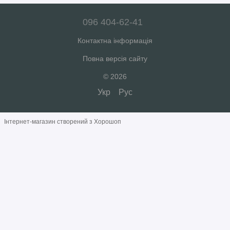
допоможуть вам підібрати оптимальний варіант.
096 404-62-41
Контактна інформація
Повна версія сайту
© 2026
Укр
Рус
Інтернет-магазин створений з Хорошоп