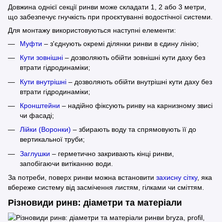
Довжина однієї секції ринви може складати 1, 2 або 3 метри,
що забезпечує гнучкість при проєктуванні водостічної системи.
Для монтажу використовуються наступні елементи:
Муфти
– з'єднують окремі ділянки ринви в єдину лінію;
Кути зовнішні
– дозволяють обійти зовнішні кути даху без
втрати гідродинаміки;
Кути внутрішні
– дозволяють обійти внутрішні кути даху без
втрати гідродинаміки;
Кронштейни
– надійно фіксують ринву на карнизному звисі
чи фасаді;
Лійки (Воронки)
– збирають воду та спрямовують її до
вертикальної труби;
Заглушки
– герметично закривають кінці ринви,
запобігаючи витіканню води.
За потреби, поверх ринви можна встановити
захисну сітку
, яка
вбереже систему від засмічення листям, гілками чи сміттям.
Різновиди ринв: діаметри та матеріали