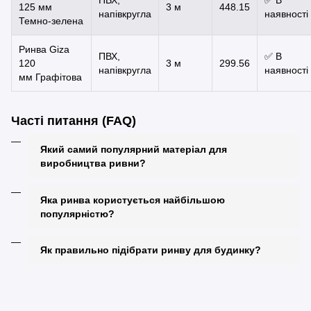
125 мм
3 м
448.15
напівкругла
наявності
Темно-зелена
Ринва Giza
ПВХ,
✅ В
120
3 м
299.56
напівкругла
наявності
мм Графітова
Часті питання (FAQ)
Який самий популярний матеріал для
виробництва ривни?
Ринви виготовляються з жорсткого ПВХ методом
коекструзії. Така технологія забезпечує їм високу
Яка ринва користується найбільшою
міцність, довговічність і безшумність у використанні.
популярністю?
Найчастіше замовляють пластикові напівкруглі ринви
— вони легко монтуються, мають естетичний вигляд і
Як правильно підібрати ринву для будинку?
не шумлять під час дощу.
Під час вибору враховують площу даху, висоту
будівлі, діаметр водостічної труби та архітектурні
особливості. У разі потреби наші менеджери