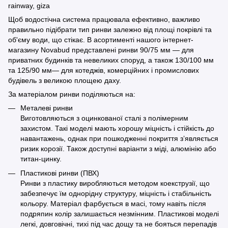
Щоб водостічна система працювала ефективно, важливо
правильно підібрати тип ринви залежно від площі покрівлі та
об'єму води, що стікає. В асортименті нашого інтернет-
магазину Novabud представлені ринви 90/75 мм — для
приватних будинків та невеликих споруд, а також 130/100 мм
та 125/90 мм— для котеджів, комерційних і промислових
будівель з великою площею даху.
За матеріалом ринви поділяються на:
Металеві ринви
Виготовляються з оцинкованої сталі з полімерним
захистом. Такі моделі мають хорошу міцність і стійкість до
навантажень, однак при пошкодженні покриття з’являється
ризик корозії. Також доступні варіанти з міді, алюмінію або
титан-цинку.
Пластикові ринви (ПВХ)
Ринви з пластику виробляються методом коекструзії, що
забезпечує їм однорідну структуру, міцність і стабільність
кольору. Матеріал фарбується в масі, тому навіть після
подряпин колір залишається незмінним. Пластикові моделі
легкі, довговічні, тихі під час дощу та не бояться перепадів