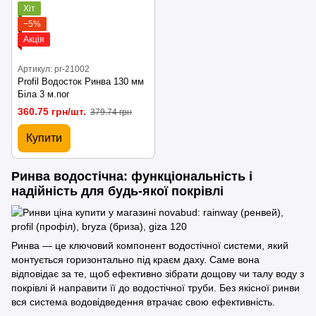
Хіт
−5%
Акція
Артикул: pr-21002
Profil Водосток Ринва 130 мм
Біла 3 м.пог
360.75 грн/шт.
379.74 грн
Купити
Ринва водостічна: функціональність і
надійність для будь-якої покрівлі
Ринва — це ключовий компонент водостічної системи, який
монтується горизонтально під краєм даху. Саме вона
відповідає за те, щоб ефективно зібрати дощову чи талу воду з
покрівлі й направити її до водостічної труби. Без якісної ринви
вся система водовідведення втрачає свою ефективність.