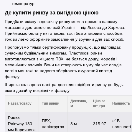
температур.
Де купити ринву за вигідною ціною
Придбати якісну водостічну ринву можна прямо в нашому
магазині з доставкою по всій Україні — від Львова до Харкова.
Приймаємо оплату як готівкою, так і безготівковим способом,
тож ви легко оформите замовлення у зручний для вас спосіб.
Пропонуємо тільки сертифіковану продукцію, що відповідає
сучасним будівельним вимогам. Пластикові ринви
виготовляються з міцного ПВХ, не бояться дощу, морозів і
механічних впливів. Вони не створюють шуму під час опадів,
легкі в монтажі та надовго зберігають акуратний вигляд
фасаду.
Широка кольорова палітра дозволяє підібрати ринву до будь-
якого дизайну покрівлі чи фасаду.
Довжина,
Ціна за
Назва товару
Тип ринви
Наявність
м
шт, грн
Ринва
ПВХ,
✅ В
Rainway 130
3 м
315.97
напівкругла
наявності
мм Коричнева