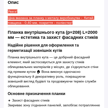
Опис
Увага!
Ціна вказана за планку з металу виробництва - Китай,
товщина - 0,40 мм, покриття - поліестер!
Планка внутрішнього кута (р=208) L=2000
мм — естетика та захист фасадних стиків
Надійне рішення для оформлення та
герметизації зовнішніх кутів
Планка внутрішнього кута — це добірний фасадний
елемент, який застосовується для захисту стиків
облицювальних матеріалів у місцях, де з’єднуються стіни
під прямим кутом 🏠 Вона виконує одночасно
функціональну й декоративну роль, покращуючи
зовнішній вигляд будівлі та продовжуючи термін служби
облицювання.
Основне призначення планки
🔸 Захист фасадних стиків
Закриває зону з’єднання панелей, запобігає потраплянню