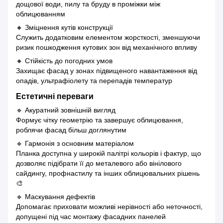
дощової води, пилу та бруду в проміжки між
облицюванням
🔸 Зміцнення кутів конструкції
Служить додатковим елементом жорсткості, зменшуючи
ризик пошкодження кутових зон від механічного впливу
🔸 Стійкість до погодних умов
Захищає фасад у зонах підвищеного навантаження від
опадів, ультрафіолету та перепадів температур
Естетичні переваги
🔹 Акуратний зовнішній вигляд
Формує чітку геометрію та завершує облицювання,
роблячи фасад більш доглянутим
🔹 Гармонія з основним матеріалом
Планка доступна у широкій палітрі кольорів і фактур, що
дозволяє підібрати її до металевого або вінілового
сайдингу, профнастилу та інших облицювальних рішень
🎨
🔹 Маскування дефектів
Допомагає приховати можливі нерівності або неточності,
допущені під час монтажу фасадних панелей