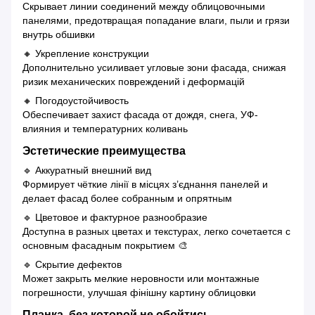
Скрывает линии соединений между облицовочными
панелями, предотвращая попадание влаги, пыли и грязи
внутрь обшивки
🔸 Укрепление конструкции
Дополнительно усиливает угловые зони фасада, снижая
ризик механических повреждений і деформацій
🔸 Погодоустойчивость
Обеспечивает захист фасада от дождя, снега, УФ-
влияния и температурних коливань
Эстетические преимущества
🔹 Аккуратный внешний вид
Формирует чёткие лінії в місцях з’єднання панелей и
делает фасад более собранным и опрятным
🔹 Цветовое и фактурное разнообразие
Доступна в разных цветах и текстурах, легко сочетается с
основным фасадным покрытием 🎨
🔹 Скрытие дефектов
Может закрыть мелкие неровности или монтажные
погрешности, улучшая фінішну картину облицовки
Планка, без которой не обойтись