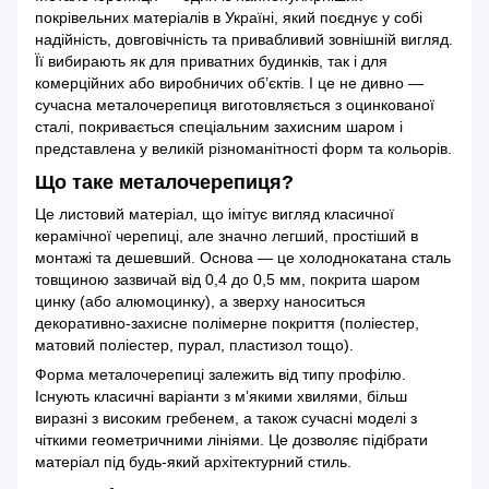
покрівельних матеріалів в Україні, який поєднує у собі
надійність, довговічність та привабливий зовнішній вигляд.
Її вибирають як для приватних будинків, так і для
комерційних або виробничих об’єктів. І це не дивно —
сучасна металочерепиця виготовляється з оцинкованої
сталі, покривається спеціальним захисним шаром і
представлена у великій різноманітності форм та кольорів.
Що таке металочерепиця?
Це листовий матеріал, що імітує вигляд класичної
керамічної черепиці, але значно легший, простіший в
монтажі та дешевший. Основа — це холоднокатана сталь
товщиною зазвичай від 0,4 до 0,5 мм, покрита шаром
цинку (або алюмоцинку), а зверху наноситься
декоративно-захисне полімерне покриття (поліестер,
матовий поліестер, пурал, пластизол тощо).
Форма металочерепиці залежить від типу профілю.
Існують класичні варіанти з м’якими хвилями, більш
виразні з високим гребенем, а також сучасні моделі з
чіткими геометричними лініями. Це дозволяє підібрати
матеріал під будь-який архітектурний стиль.