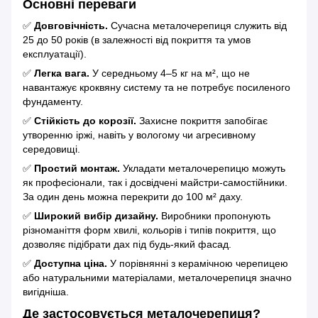
Основні переваги
✅
Довговічність.
Сучасна металочерепиця служить від
25 до 50 років (в залежності від покриття та умов
експлуатації).
✅
Легка вага.
У середньому 4–5 кг на м², що не
навантажує кроквяну систему та не потребує посиленого
фундаменту.
✅
Стійкість до корозії.
Захисне покриття запобігає
утворенню іржі, навіть у вологому чи агресивному
середовищі.
✅
Простий монтаж.
Укладати металочерепицю можуть
як професіонали, так і досвідчені майстри-самостійники.
За один день можна перекрити до 100 м² даху.
✅
Широкий вибір дизайну.
Виробники пропонують
різноманіття форм хвилі, кольорів і типів покриття, що
дозволяє підібрати дах під будь-який фасад.
✅
Доступна ціна.
У порівнянні з керамічною черепицею
або натуральними матеріалами, металочерепиця значно
вигідніша.
Де застосовується металочерепиця?