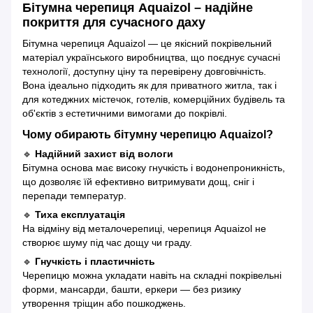
Бітумна черепиця Aquaizol – надійне
покриття для сучасного даху
Бітумна черепиця Aquaizol — це якісний покрівельний
матеріал українського виробництва, що поєднує сучасні
технології, доступну ціну та перевірену довговічність.
Вона ідеально підходить як для приватного житла, так і
для котеджних містечок, готелів, комерційних будівель та
об'єктів з естетичними вимогами до покрівлі.
Чому обирають бітумну черепицю Aquaizol?
🔹
Надійний захист від вологи
Бітумна основа має високу гнучкість і водонепроникність,
що дозволяє їй ефективно витримувати дощ, сніг і
перепади температур.
🔹
Тиха експлуатація
На відміну від металочерепиці, черепиця Aquaizol не
створює шуму під час дощу чи граду.
🔹
Гнучкість і пластичність
Черепицю можна укладати навіть на складні покрівельні
форми, мансарди, башти, еркери — без ризику
утворення тріщин або пошкоджень.