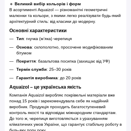
🔹
Великий вибір кольорів і форм
В асортименті Aquaizol — різноманітні геометричні
малюнки та кольори, з якими легко реалізувати будь-який
архітектурний стиль: від класики до модерну.
Основні характеристики
Тип
: гнучка (м’яка) черепиця
Основа
: склополотно, просочене модифікованим
бітумом
Покриття
: базальтова посипка (захищає від УФ)
Термін служби
: 25–30 років
Гарантія виробника
: до 20 років
Aquaizol – це українська якість
Компанія Aquaizol виробляє покрівельні матеріали вже
понад 15 років і зарекомендувала себе як надійний
виробник. Продукція проходить багатоступеневий
контроль якості та відповідає міжнародним стандартам.
До того ж, черепиця виготовляється з урахуванням
кліматичних умов України, що гарантує стабільну роботу в
будь-яку пору року.