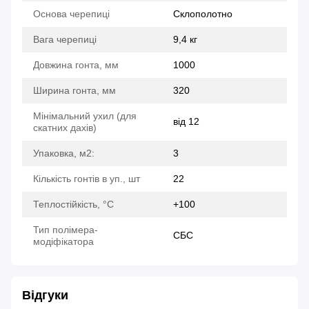
Основа черепиці
Склополотно
Вага черепиці
9,4 кг
Довжина гонта, мм
1000
Ширина гонта, мм
320
Мінімальний ухил (для
від 12
скатних дахів)
Упаковка, м2:
3
Кількість гонтів в уп., шт
22
Теплостійкість, °C
+100
Тип полімера-
СБС
модіфікатора
Відгуки