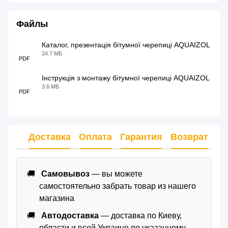
Файлы
Каталог, презентація бітумної черепиці AQUAIZOL
24.7 МБ
PDF
Інструкція з монтажу бітумної черепиці AQUAIZOL
3.6 МБ
PDF
Доставка
Оплата
Гарантия
Возврат
Самовывоз
— вы можете
самостоятельно забрать товар из нашего
магазина
Автодоставка
— доставка по Киеву,
области и всей Украине по указанному