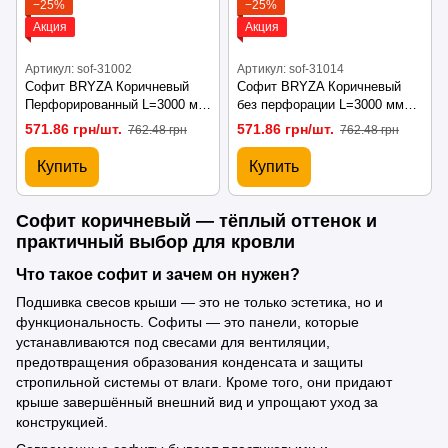
−25%
−25%
Акция
Акция
Артикул: sof-31002
Артикул: sof-31014
Софит BRYZA Коричневый
Софит BRYZA Коричневый
Перфорированный L=3000 мм
без перфорации L=3000 мм
(0,92 м2)
(0,92 м2)
571.86 грн/шт.
571.86 грн/шт.
762.48 грн
762.48 грн
Купить
Купить
Софит коричневый — тёплый оттенок и
практичный выбор для кровли
Что такое софит и зачем он нужен?
Подшивка свесов крыши — это не только эстетика, но и
функциональность. Софиты — это панели, которые
устанавливаются под свесами для вентиляции,
предотвращения образования конденсата и защиты
стропильной системы от влаги. Кроме того, они придают
крыше завершённый внешний вид и упрощают уход за
конструкцией.