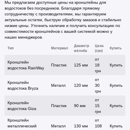
Мы предлагаем доступные цены на кронштейны для
водостоков без посредников. Благодаря прямому
сотрудничеству с производителями, мы гарантируем
актуальные остатки, быструю обработку заказов и стабильно
низкие цены. Уточнить наличие и получить консультацию по
совместимости кронштейнов с вашей системой можно у
наших менеджеров.
Диаметр
Цена
Тип
Материал
Купить
жёлоба
(грн)
от
Кронштейн
Пластик
125 мм
18
Купить
водостока RainWay
грн
от
Кронштейн
Металл
120 мм
30
Купить
водостока Bryza
грн
от
Кронштейн
Пластик
90 мм
15
Купить
водостока Giza
грн
Кронштейн
от
металлический
Металл
130 мм
108
Купить