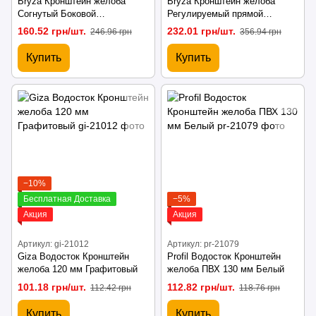
Bryza Кронштейн желоба
Bryza Кронштейн желоба
Согнутый Боковой
Регулируемый прямой
Металлический 125 мм
Металлический 125 мм
160.52 грн/шт.
232.01 грн/шт.
246.96 грн
356.94 грн
Коричневый
Кирпичный
Купить
Купить
−10%
Бесплатная Доставка
−5%
Акция
Акция
Артикул: gi-21012
Артикул: pr-21079
Giza Водосток Кронштейн
Profil Водосток Кронштейн
желоба 120 мм Графитовый
желоба ПВХ 130 мм Белый
101.18 грн/шт.
112.82 грн/шт.
112.42 грн
118.76 грн
Купить
Купить