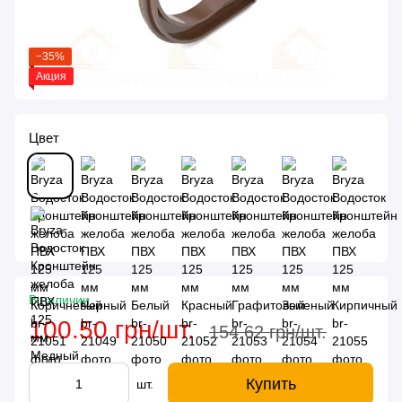
−35%
Акция
Цвет
В наличии
100.50 грн/шт.
154.62 грн/шт.
Купить
шт.