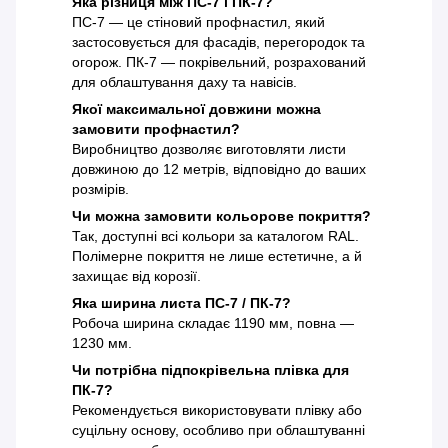
Яка різниця між ПС-7 і ПК-7?
ПС-7 — це стіновий профнастил, який
застосовується для фасадів, перегородок та
огорож. ПК-7 — покрівельний, розрахований
для облаштування даху та навісів.
Якої максимальної довжини можна
замовити профнастил?
Виробництво дозволяє виготовляти листи
довжиною до 12 метрів, відповідно до ваших
розмірів.
Чи можна замовити кольорове покриття?
Так, доступні всі кольори за каталогом RAL.
Полімерне покриття не лише естетичне, а й
захищає від корозії.
Яка ширина листа ПС-7 / ПК-7?
Робоча ширина складає 1190 мм, повна —
1230 мм.
Чи потрібна підпокрівельна плівка для
ПК-7?
Рекомендується використовувати плівку або
суцільну основу, особливо при облаштуванні