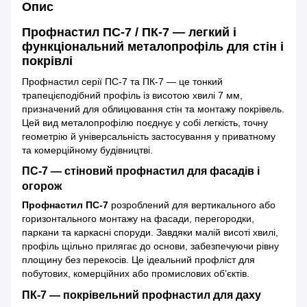
Опис
Профнастил ПС-7 / ПК-7 — легкий і
функціональний металопрофіль для стін і
покрівлі
Профнастил серії ПС-7 та ПК-7 — це тонкий
трапецієподібний профіль із висотою хвилі 7 мм,
призначений для облицювання стін та монтажу покрівель.
Цей вид металопрофілю поєднує у собі легкість, точну
геометрію й універсальність застосування у приватному
та комерційному будівництві.
ПС-7 — стіновий профнастил для фасадів і
огорож
Профнастил ПС-7
розроблений для вертикального або
горизонтального монтажу на фасади, перегородки,
паркани та каркасні споруди. Завдяки малій висоті хвилі,
профіль щільно прилягає до основи, забезпечуючи рівну
площину без перекосів. Це ідеальний профліст для
побутових, комерційних або промислових об’єктів.
ПК-7 — покрівельний профнастил для даху