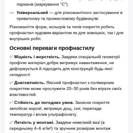
парканів (маркування "С").
Універсальний
— для різноманітного застосування в
приватному та промисловому будівництві.
Різноманіття форм, кольорів та типів покриття робить
профнастил чудовим варіантом як для зовнішніх, так і для
внутрішніх робіт.
Основні переваги профнастилу
✅
Міцність і жорсткість.
Завдяки спеціальній геометрії
профілю матеріал добре витримує навантаження, не
деформується й підходить для конструкцій будь-якої
складності.
✅
Довговічність.
Якісний профнастил з полімерним
покриттям може прослужити 20–30 років без втрати своїх
властивостей.
✅
Стійкість до погодних умов.
Захисне покриття
запобігає корозії, витримує дощ, сніг, перепади
температур і вплив ультрафіолету.
✅
Легкість у монтажі.
Завдяки невеликій вазі (в
середньому 4–6 кг/м²) та зручним розмірам монтаж