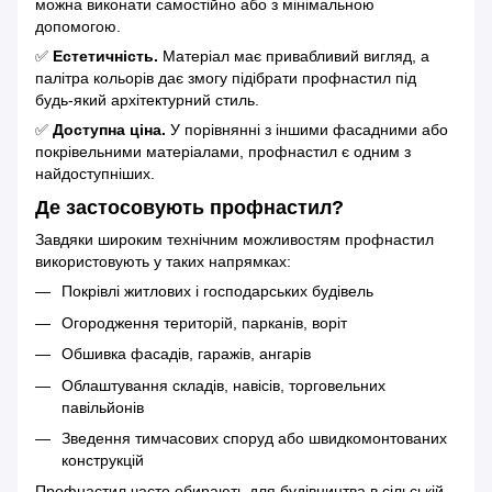
можна виконати самостійно або з мінімальною
допомогою.
✅
Естетичність.
Матеріал має привабливий вигляд, а
палітра кольорів дає змогу підібрати профнастил під
будь-який архітектурний стиль.
✅
Доступна ціна.
У порівнянні з іншими фасадними або
покрівельними матеріалами, профнастил є одним з
найдоступніших.
Де застосовують профнастил?
Завдяки широким технічним можливостям профнастил
використовують у таких напрямках:
Покрівлі житлових і господарських будівель
Огородження територій, парканів, воріт
Обшивка фасадів, гаражів, ангарів
Облаштування складів, навісів, торговельних
павільйонів
Зведення тимчасових споруд або швидкомонтованих
конструкцій
Профнастил часто обирають для будівництва в сільській