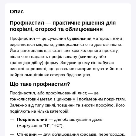
Опис
Профнастил — практичне рішення для
покрівлі, огорожі та облицювання
Профнастил — це сучасний будівельний матеріал, який
вирізняється міцністю, універсальністю та довговічністю.
Його виготовляють зі сталі шляхом холодного прокату,
після чого надають профільовану (хвилясту або
трапецієподібну) форму. Завдяки цьому він набуває
високої жорсткості, що дозволяє використовувати його в
найрізноманітніших сферах будівництва.
Що таке профнастил?
Профнастил, або профільований лист, — це
тонколистовий метал з цинковим і полімерним покриттям.
Залежно від типу хвилі, товщини та висоти профілю, його
поділяють на кілька категорій:
Покрівельний
— для облаштування дахів
(маркування "Н", "НС").
Стіновий
— для облицювання фасадів, перегородок,