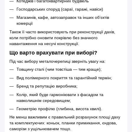
Котеджів і багатоквартирних будівель
Господарських споруд (сараї, гаражі, навіси)
Магазинів, кафе, автозаправок та інших об’єктів
комерції
Також її часто використовують при реконструкції дахів,
коли потрібно оновити покрівлю без значного
навантаження на несучі конструкції.
Що варто врахувати при виборі?
Під час вибору металочерепиці зверніть увагу на:
Товщину сталі (чим товстіша — тим краще);
Вид полімерного покриття та гарантійний термін;
Бренд та репутацію виробника;
Колір, який буде гармоніювати з фасадом та
навколишнім середовищем;
Геометрію профілю (глибина, висота хвилі).
Не менш важливим є правильний розрахунок площі даху
та комплектуючих: коньок, планки примикання, єндова,
саморізи з ущільнювачем тощо.