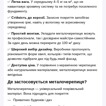
✅
Легка вага.
У середньому 4–5 кг на м², що не
навантажує кроквяну систему та не потребує посиленого
фундаменту.
✅
Стійкість до корозії.
Захисне покриття запобігає
утворенню іржі, навіть у вологому чи агресивному
середовищі.
✅
Простий монтаж.
Укладати металочерепицю можуть
як професіонали, так і досвідчені майстри-самостійники.
За один день можна перекрити до 100 м² даху.
✅
Широкий вибір дизайну.
Виробники пропонують
різноманіття форм хвилі, кольорів і типів покриття, що
дозволяє підібрати дах під будь-який фасад.
✅
Доступна ціна.
У порівнянні з керамічною черепицею
або натуральними матеріалами, металочерепиця значно
вигідніша.
Де застосовується металочерепиця?
Металочерепиця — універсальний покрівельний
матеріал. Вона підходить для покриття:
Приватних будинків і дач