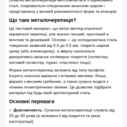
сталі, покривається спеціальним захисним шаром і
представлена у великій різноманітності форм та кольорів.
Що таке металочерепиця?
Це листовий матеріал, що імітує вигляд класичної
керамічної черепиці, але значно легший, простіший в
монтажі та дешевший. Основа — це холоднокатана сталь
товщиною зазвичай від 0,4 до 0,5 мм, покрита шаром
цинку (або алюмоцинку), а зверху наноситься
декоративно-захисне полімерне покриття (поліестер,
матовий поліестер, пурал, пластизол тощо).
Форма металочерепиці залежить від типу профілю.
Існують класичні варіанти з м’якими хвилями, більш
виразні з високим гребенем, а також сучасні моделі з
чіткими геометричними лініями. Це дозволяє підібрати
матеріал під будь-який архітектурний стиль.
Основні переваги
✅
Довговічність.
Сучасна металочерепиця служить від
25 до 50 років (в залежності від покриття та умов
експлуатації).