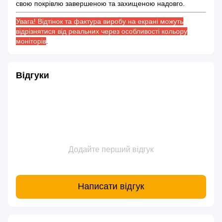
свою покрівлю завершеною та захищеною надовго.
Увага! Відтінок та фактура виробу на екрані можуть
відрізнятися від реальних через особливості кольору
моніторів
.
Відгуки
Додайте перший відгук
Написати відгук