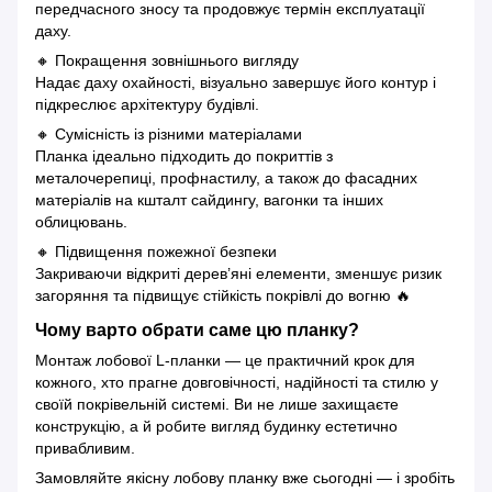
передчасного зносу та продовжує термін експлуатації
даху.
🔸 Покращення зовнішнього вигляду
Надає даху охайності, візуально завершує його контур і
підкреслює архітектуру будівлі.
🔸 Сумісність із різними матеріалами
Планка ідеально підходить до покриттів з
металочерепиці, профнастилу, а також до фасадних
матеріалів на кшталт сайдингу, вагонки та інших
облицювань.
🔸 Підвищення пожежної безпеки
Закриваючи відкриті дерев’яні елементи, зменшує ризик
загоряння та підвищує стійкість покрівлі до вогню 🔥
Чому варто обрати саме цю планку?
Монтаж лобової L-планки — це практичний крок для
кожного, хто прагне довговічності, надійності та стилю у
своїй покрівельній системі. Ви не лише захищаєте
конструкцію, а й робите вигляд будинку естетично
привабливим.
Замовляйте якісну лобову планку вже сьогодні — і зробіть