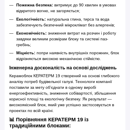
Пожежна безпека:
витримує до 90 хвилин в умовах
відкритого вогню, не загоряється;
Екологічність:
натуральна глина, тирса та вода
забезпечують безпечний мікроклімат без алергенів;
Економічність:
зниження витрат на розчин і роботу
завдяки великим розмірам блоку та системі паз-
гребінь;
Міцність:
попри наявність внутрішніх порожнин, блок
відрізняється високою механічною стійкістю.
Інженерна досконалість на основі досліджень
Керамоблок КЕРАТЕРМ 19 створений на основі глибокого
аналізу потреб будівельної галузі. Технологи компанії
поставили за мету об’єднати в одному виробі
енергоефективність, зниження собівартості, збільшення
корисної площі та екологічну безпеку. Як результат —
високоякісний блок, який уже успішно застосовується в
проектах по всій країні.
📊 Порівняння КЕРАТЕРМ 19 із
традиційними блоками: