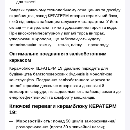
для якості.
Завдяки сучасному технологічному оснащенню та досвіду
виробництва, завод КЕРАТЕРМ створив керамічний блок,
який відповідає найвищим галузевим стандартам. У його
складі — натуральна глина з додаванням тирси та води.
При високотемпературному випалі тирса вигорає,
утворюючи мікропори, що забезпечують чудову
теплоізоляцію: взимку — тепло, влітку — прохолоду.
Оптимальне поєднання з залізобетонним
каркасом
Керамоблоки КЕРАТЕРМ 19 ідеально підходять для
будівництва багатоповерхових будинків із монолітною
конструкцією. Поєднання залізобетонного каркаса та
теплої кераміки дозволяє створювати довговічні й
комфортні споруди, які задовольняють найвищі вимоги до
енергоефективності та комфорту мешканців.
Ключові переваги керамблоку КЕРАТЕРМ
19:
Морозостійкість:
понад 50 циклів заморожування/
розморожування (проти 30 у звичайної цегли);