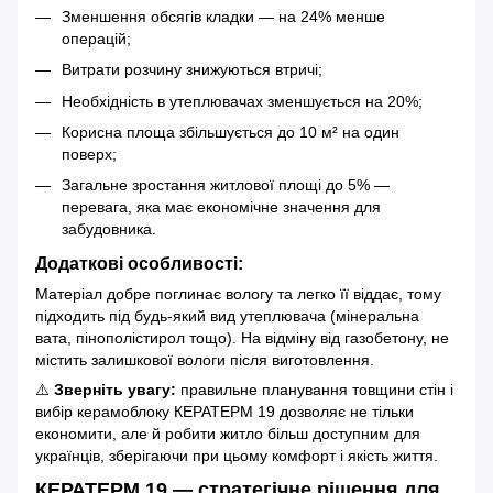
Зменшення обсягів кладки — на 24% менше
операцій;
Витрати розчину знижуються втричі;
Необхідність в утеплювачах зменшується на 20%;
Корисна площа збільшується до 10 м² на один
поверх;
Загальне зростання житлової площі до 5% —
перевага, яка має економічне значення для
забудовника.
Додаткові особливості:
Матеріал добре поглинає вологу та легко її віддає, тому
підходить під будь-який вид утеплювача (мінеральна
вата, пінополістирол тощо). На відміну від газобетону, не
містить залишкової вологи після виготовлення.
⚠️
Зверніть увагу:
правильне планування товщини стін і
вибір керамоблоку КЕРАТЕРМ 19 дозволяє не тільки
економити, але й робити житло більш доступним для
українців, зберігаючи при цьому комфорт і якість життя.
КЕРАТЕРМ 19 — стратегічне рішення для