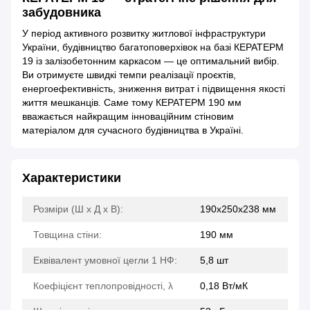
забудовника
У період активного розвитку житлової інфраструктури
України, будівництво багатоповерхівок на базі КЕРАТЕРМ
19 із залізобетонним каркасом — це оптимальний вибір.
Ви отримуєте швидкі темпи реалізації проєктів,
енергоефективність, зниження витрат і підвищення якості
життя мешканців. Саме тому КЕРАТЕРМ 190 мм
вважається найкращим інноваційним стіновим
матеріалом для сучасного будівництва в Україні.
Характеристики
Розміри (Ш х Д х В):
190х250х238 мм
Товщина стіни:
190 мм
Еквівалент умовної цегли 1 НФ:
5,8 шт
Коефіцієнт теплопровідності, λ
0,18 Вт/мК