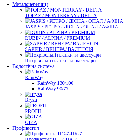
Металочерепиця
TOPAZ / MONTERRAY / DELTA
JASPIS / РЕТРО / ДЮНА / ОПАЛ / АФІНА
RUBIN / ALPINA / PREMIUM
SAPFIR / ВЕНЕРА/ ВАЛЕНСІЯ
Покрівельні планки та аксесуари
Водостічна система
RainWay
RainWay 130/100
RainWay 90/75
Bryza
PROFIL
GIZA
Профнастил
Профнастил ПС-7-ПК-7