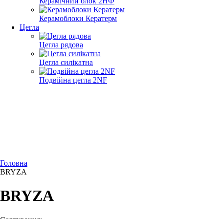
Керамічний блок 2НФ
Керамоблоки Кератерм
Цегла
Цегла рядова
Цегла силікатна
Подвійна цегла 2NF
Головна
BRYZA
BRYZA