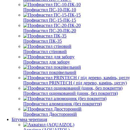
Профнастил ПС-10-ПК-10
Профнастил ПС-15-ПК-15
Профнастил ПС-20-ПК-20
Профнастил ПК-35
Профнастил стіновий
Профнастил для забору
Профнастил покрівельний
Профнастил PRINTECH ( під дерево, камінь, цеглу)
Профнастил оцинкований (цинк, без покриття)
Профнастил алюмоцинк (без покриття)
Профнастил Двосторонній
Бітумна черепиця
Акваізол (AQUAIZOL)