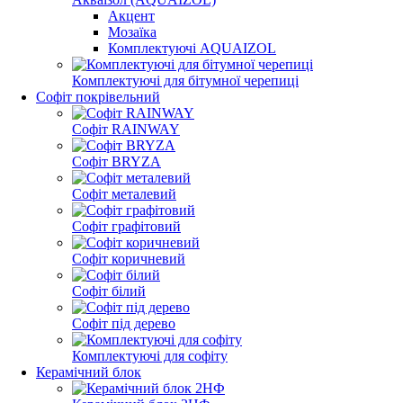
Акцент
Мозаїка
Комплектуючі AQUAIZOL
Комплектуючі для бітумної черепиці
Софіт покрівельний
Софіт RAINWAY
Софіт BRYZA
Софіт металевий
Софіт графітовий
Софіт коричневий
Софіт білий
Софіт під дерево
Комплектуючі для софіту
Керамічний блок