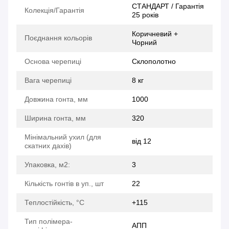
СТАНДАРТ / Гарантія
Колекція/Гарантія
25 років
Коричневий +
Поєднання кольорів
Чорний
Основа черепиці
Склополотно
Вага черепиці
8 кг
Довжина гонта, мм
1000
Ширина гонта, мм
320
Мінімальний ухил (для
від 12
скатних дахів)
Упаковка, м2:
3
Кількість гонтів в уп., шт
22
Теплостійкість, °C
+115
Тип полімера-
АПП