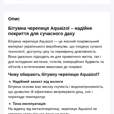
Опис
Бітумна черепиця Aquaizol – надійне
покриття для сучасного даху
Бітумна черепиця Aquaizol — це якісний покрівельний
матеріал українського виробництва, що поєднує сучасні
технології, доступну ціну та перевірену довговічність.
Вона ідеально підходить як для приватного житла, так і
для котеджних містечок, готелів, комерційних будівель та
об'єктів з естетичними вимогами до покрівлі.
Чому обирають бітумну черепицю Aquaizol?
🔹
Надійний захист від вологи
Бітумна основа має високу гнучкість і водонепроникність,
що дозволяє їй ефективно витримувати дощ, сніг і
перепади температур.
🔹
Тиха експлуатація
На відміну від металочерепиці, черепиця Aquaizol не
створює шуму під час дощу чи граду.