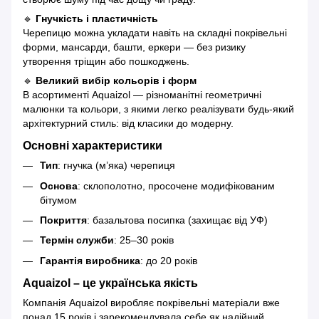
🔹
Гнучкість і пластичність
Черепицю можна укладати навіть на складні покрівельні
форми, мансарди, башти, еркери — без ризику
утворення тріщин або пошкоджень.
🔹
Великий вибір кольорів і форм
В асортименті Aquaizol — різноманітні геометричні
малюнки та кольори, з якими легко реалізувати будь-який
архітектурний стиль: від класики до модерну.
Основні характеристики
Тип
: гнучка (м’яка) черепиця
Основа
: склополотно, просочене модифікованим
бітумом
Покриття
: базальтова посипка (захищає від УФ)
Термін служби
: 25–30 років
Гарантія виробника
: до 20 років
Aquaizol – це українська якість
Компанія Aquaizol виробляє покрівельні матеріали вже
понад 15 років і зарекомендувала себе як надійний