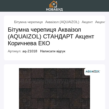
Бітумна черепиця
Акваізол (AQUAIZOL)
Акцент
Акцент 
Бітумна черепиця Акваізол
(AQUAIZOL) СТАНДАРТ Акцент
Коричнева ЕКО
Артикул:
aq-21018
Написати відгук