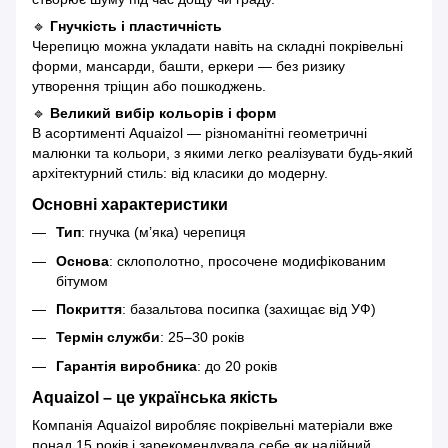
🔹
Гнучкість і пластичність
Черепицю можна укладати навіть на складні покрівельні
форми, мансарди, башти, еркери — без ризику
утворення тріщин або пошкоджень.
🔹
Великий вибір кольорів і форм
В асортименті Aquaizol — різноманітні геометричні
малюнки та кольори, з якими легко реалізувати будь-який
архітектурний стиль: від класики до модерну.
Основні характеристики
Тип
: гнучка (м’яка) черепиця
Основа
: склополотно, просочене модифікованим
бітумом
Покриття
: базальтова посипка (захищає від УФ)
Термін служби
: 25–30 років
Гарантія виробника
: до 20 років
Aquaizol – це українська якість
Компанія Aquaizol виробляє покрівельні матеріали вже
понад 15 років і зарекомендувала себе як надійний