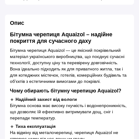
Опис
Бітумна черепиця Aquaizol – надійне
покриття для сучасного даху
Бітумна черепиця Aquaizol — це якісний покрівельний
матеріал українського виробництва, що поєднує сучасні
технології, доступну ціну та перевірену довговічність.
Вона ідеально підходить як для приватного житла, так і
для котеджних містечок, готелів, комерційних будівель та
об'єктів з естетичними вимогами до покрівлі.
Чому обирають бітумну черепицю Aquaizol?
🔹
Надійний захист від вологи
Бітумна основа має високу гнучкість і водонепроникність,
що дозволяє їй ефективно витримувати дощ, сніг і
перепади температур.
🔹
Тиха експлуатація
На відміну від металочерепиці, черепиця Aquaizol не
створює шуму під час дощу чи граду.