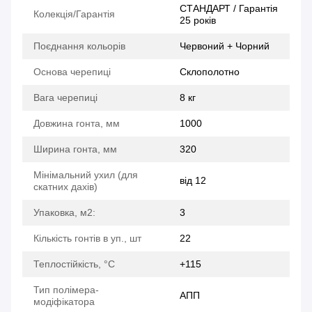
СТАНДАРТ / Гарантія
Колекція/Гарантія
25 років
Поєднання кольорів
Червоний + Чорний
Основа черепиці
Склополотно
Вага черепиці
8 кг
Довжина гонта, мм
1000
Ширина гонта, мм
320
Мінімальний ухил (для
від 12
скатних дахів)
Упаковка, м2:
3
Кількість гонтів в уп., шт
22
Теплостійкість, °C
+115
Тип полімера-
АПП
модіфікатора