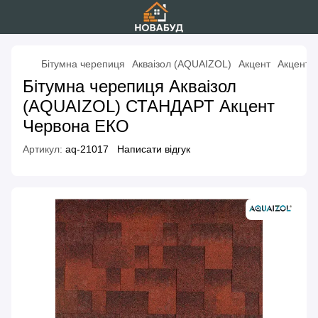
Бітумна черепиця
Акваізол (AQUAIZOL)
Акцент
Акцент 
Бітумна черепиця Акваізол
(AQUAIZOL) СТАНДАРТ Акцент
Червона ЕКО
Артикул:
aq-21017
Написати відгук