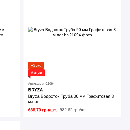
−35%
Акция
Артикул: br-21094
BRYZA
Bryza Водосток Труба 90 мм Графитовая 3
м.пог
638.70 грн/шт.
982.62 грн/шт.