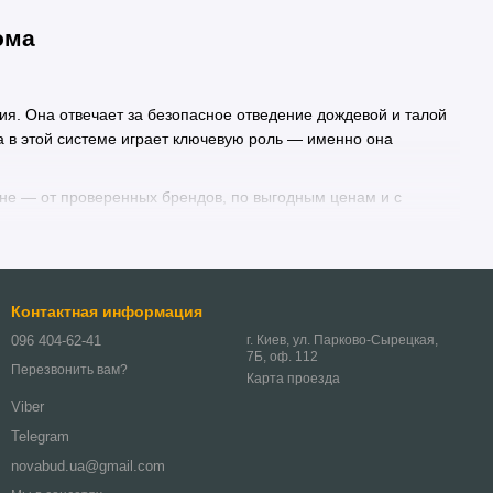
ома
я. Она отвечает за безопасное отведение дождевой и талой
 в этой системе играет ключевую роль — именно она
ине — от проверенных брендов, по выгодным ценам и с
ю дома — в зависимости от архитектуры. Основные параметры,
Контактная информация
096 404-62-41
г. Киев, ул. Парково-Сырецкая,
;
7Б, оф. 112
Перезвонить вам?
Карта проезда
Viber
Telegram
novabud.ua@gmail.com