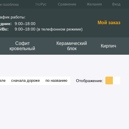
Сравнение
Укр
Рус
Желания
Вход
и газоблока
афик работы:
Мой заказ
удние:
9:00–18:00
/Вс:
9:00–18:00 (в телефонном режиме)
Софит
Керамический
Кирпич
кровельный
блок
Отображение:
вле
сначала дороже
по названию