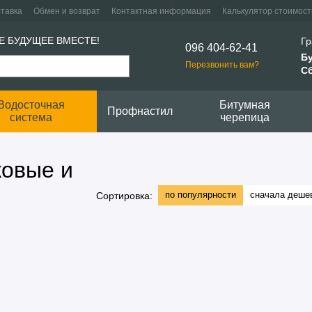
ставка
Обмен и возврат
Контактная информация
Калькулятор стоимост
Е БУДУЩЕЕ ВМЕСТЕ!
Гр
096 404-62-41
Б
Перезвонить вам?
Сб
Водосточная
Битумная
Профнастил
система
черепица
ковые и
по популярности
сначала деше
Сортировка: