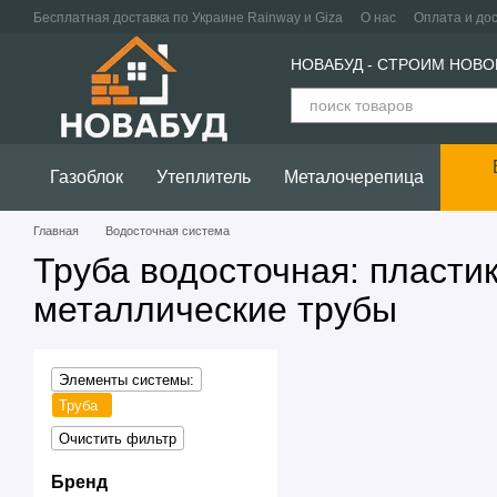
Перейти к основному контенту
Бесплатная доставка по Украине Rainway и Giza
О нас
Оплата и до
Политика конфиденциальности
Пользовательское соглашение
НОВАБУД - СТРОИМ НОВО
Газоблок
Утеплитель
Металочерепица
Главная
Водосточная система
Труба водосточная: пласти
металлические трубы
Элементы системы:
Труба
Очистить фильтр
Бренд