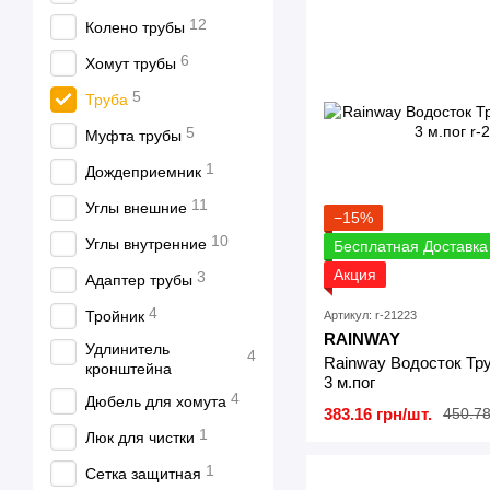
12
Колено трубы
6
Хомут трубы
5
Труба
5
Муфта трубы
1
Дождеприемник
11
Углы внешние
−15%
10
Углы внутренние
Бесплатная Доставка
Акция
3
Адаптер трубы
4
Тройник
Артикул: r-21223
RAINWAY
Удлинитель
4
Rainway Водосток Тр
кронштейна
3 м.пог
4
Дюбель для хомута
383.16 грн/шт.
450.78
1
Люк для чистки
1
Сетка защитная