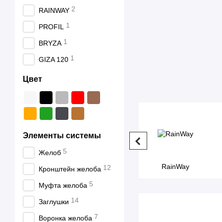
2
RAINWAY
1
PROFIL
1
BRYZA
1
GIZA 120
Цвет
Элементы системы
5
Желоб
RainWay
12
Кронштейн желоба
5
Муфта желоба
14
Заглушки
7
Воронка желоба