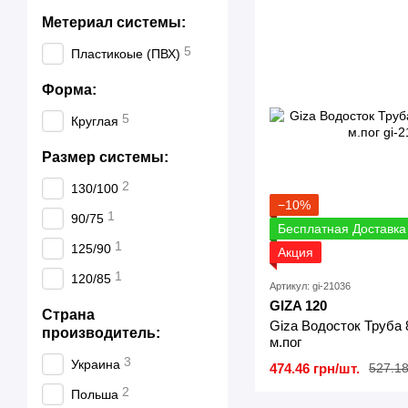
Метериал системы:
5
Пластикоые (ПВХ)
Форма:
5
Круглая
Размер системы:
2
130/100
−10%
1
90/75
Бесплатная Доставка
1
125/90
Акция
1
120/85
Артикул: gi-21036
GIZA 120
Страна
Giza Водосток Труба 
производитель:
м.пог
3
Украина
474.46 грн/шт.
527.18
2
Польша