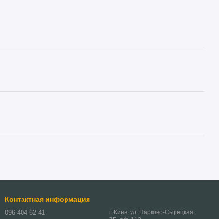
Контактная информация
096 404-62-41
г. Киев, ул. Парково-Сырецкая,