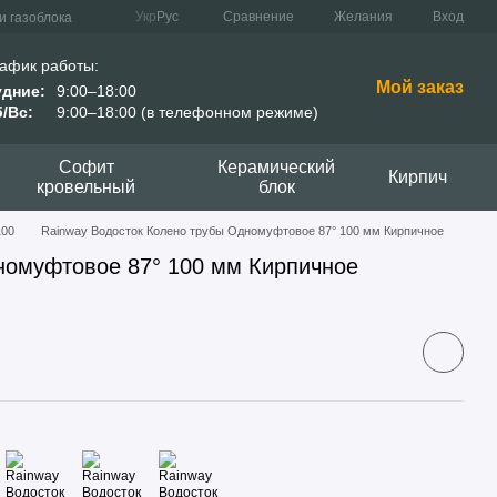
Сравнение
Укр
Рус
Желания
Вход
и газоблока
афик работы:
Мой заказ
удние:
9:00–18:00
/Вс:
9:00–18:00 (в телефонном режиме)
Софит
Керамический
Кирпич
кровельный
блок
100
Rainway Водосток Колено трубы Одномуфтовое 87° 100 мм Кирпичное
номуфтовое 87° 100 мм Кирпичное