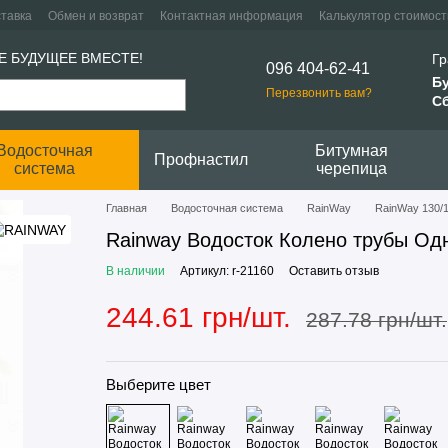
ставка
Обмен и возврат
Контактная информация
Калькулятор стоимост
Е БУДУЩЕЕ ВМЕСТЕ!
Гр
096 404-62-41
Б
Перезвонить вам?
Сб
Водосточная
Битумная
Профнастил
система
черепица
Главная
Водосточная система
RainWay
RainWay 130/
Rainway Водосток Колено трубы Од
В наличии
Артикул: r-21160
Оставить отзыв
244.61 грн/шт.
287.78 грн/шт.
Выберите цвет