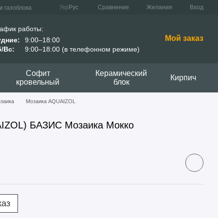
Сравнение
Укр
Рус
Желания
Вход
и газоблока
афик работы:
Мой заказ
удние:
9:00–18:00
/Вс:
9:00–18:00 (в телефонном режиме)
Софит
Керамический
Кирпич
кровельный
блок
заика
Мозаика AQUAIZOL
AIZOL) БАЗИС Мозаика Мокко
каз