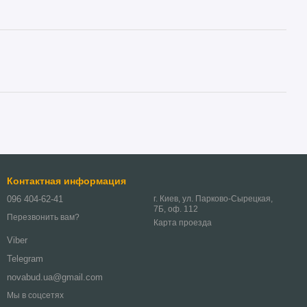
Контактная информация
096 404-62-41
г. Киев, ул. Парково-Сырецкая,
7Б, оф. 112
Перезвонить вам?
Карта проезда
Viber
Telegram
novabud.ua@gmail.com
Мы в соцсетях