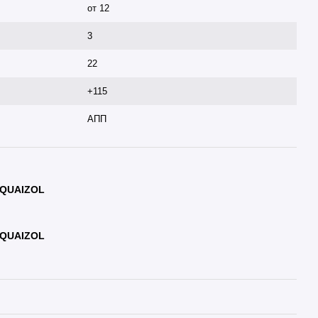
от 12
3
22
+115
АПП
 AQUAIZOL
 AQUAIZOL