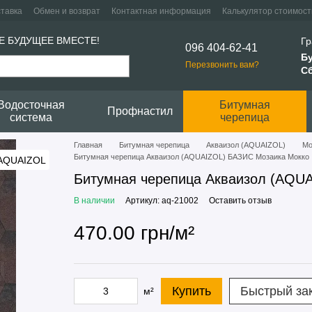
ставка
Обмен и возврат
Контактная информация
Калькулятор стоимост
Е БУДУЩЕЕ ВМЕСТЕ!
Гр
096 404-62-41
Б
Перезвонить вам?
Сб
Водосточная
Битумная
Профнастил
система
черепица
Главная
Битумная черепица
Акваизол (AQUAIZOL)
Мо
Битумная черепица Акваизол (AQUAIZOL) БАЗИС Мозаика Мокко
Битумная черепица Акваизол (AQU
В наличии
Артикул: aq-21002
Оставить отзыв
470.00 грн/м²
Купить
Быстрый за
м²