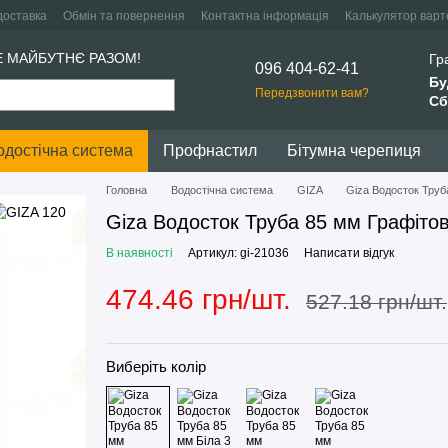
доставка
Обмін та повернення
Контактна інформація
Калькулятор варто
Е МАЙБУТНЄ РАЗОМ!
Гр
096 404-62-41
Бу
Передзвонити вам?
Сб
одостічна система
Профнастил
Бітумна черепиця
Головна
Водостічна система
GIZA
Giza Водосток Труб
Giza Водосток Труба 85 мм Графітов
В наявності
Артикул: gi-21036
Написати відгук
474.46 грн/шт.
527.18 грн/шт.
Виберіть колір