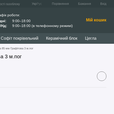
Порівняння
Укр
Рус
Бажання
Вхід
сті газоблоку
афік роботи:
Мій кошик
дні:
9:00–18:00
/Нд:
9:00–18:00 (в телефонному режимі)
Софіт покрівельний
Керамічний блок
Цегла
а 85 мм Графітова 3 м.пог
а 3 м.пог