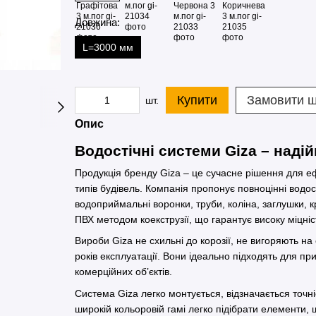
Довжина:
L=3000 мм
Купити
Замовити 
шт.
Опис
Водостічні системи Giza – надій
Продукція бренду Giza – це сучасне рішення для еф
типів будівель. Компанія пропонує повноцінні водо
водоприймальні воронки, труби, коліна, заглушки, к
ПВХ методом коекструзії, що гарантує високу міцніс
Вироби Giza не схильні до корозії, не вигоряють на 
років експлуатації. Вони ідеально підходять для пр
комерційних об’єктів.
Система Giza легко монтується, відзначається точні
широкій кольоровій гамі легко підібрати елементи