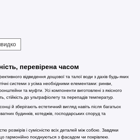
швидко
ність, перевірена часом
ективного відведення дощової та талої води з дахів будь-яких
стічні системи з усіма необхідними елементами: ринви,
ронштейни та муфти. Усі компоненти виготовлені з якісного
ть, стійкість до ультрафіолету та перепадів температур.
сонці й зберігають естетичний вигляд навіть після багатьох
иватних будинків, котеджів, господарських споруд та
стю розмірів і сумісністю всіх деталей між собою. Завдяки
, що гармонійно поєднуються з фасадом чи покрівлею.