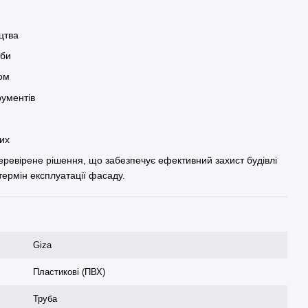
цтва
жби
сом
рументів
чих
еревірене рішення, що забезпечує ефективний захист будівлі
 термін експлуатації фасаду.
Giza
Пластикові (ПВХ)
Труба